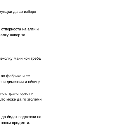
ости
а
онтажата
ски
аат
ат
увајќи да се избере
р за
гу
редба
и:
Полиестерските
 отпорноста на алги и
ните
огу
малку напор за
ени,
и
ајќи
а
ршината
ките
на.
,
а и
УВ
ие
т во
о ја
неколку мани кои треба
ци и
за
вајќи
на
изајн
.
:
 во фабрика и се
 на
о
ени димензии и облици.
ашиот
шина
 на
нот, транспортот и
ии,
што може да го зголеми
ите
ите
ки
ат
многу
алии
и
р за
тие
:
 да бидат подложни на
ите
лку
.
 тешки предмети.
а да
т во
т: