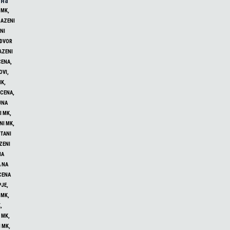
 на
 MK,
BAZENI
NI
 DVOR
AZENI
CENA,
OVI,
MK,
 CENA,
UNA
I MK,
NI MK,
TANI
ZENI
NA
 NA
CENA
PJE,
 MK,
,
 MK,
 MK,