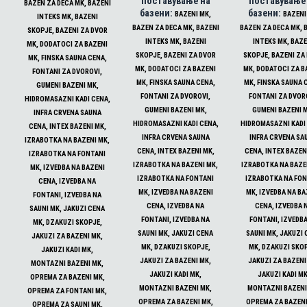
поставување на
поставување
BAZEN ZA DECA MK, BAZENI
базени:
базени:
BAZENI MK,
BAZENI
INTEKS MK, BAZENI
BAZEN ZA DECA MK, BAZENI
BAZEN ZA DECA MK, 
SKOPJE, BAZENI ZA DVOR
INTEKS MK, BAZENI
INTEKS MK, BAZE
MK, DODATOCI ZA BAZENI
SKOPJE, BAZENI ZA DVOR
SKOPJE, BAZENI ZA
MK, FINSKA SAUNA CENA,
MK, DODATOCI ZA BAZENI
MK, DODATOCI ZA B
FONTANI ZA DVOROVI,
MK, FINSKA SAUNA CENA,
MK, FINSKA SAUNA 
GUMENI BAZENI MK,
FONTANI ZA DVOROVI,
FONTANI ZA DVOR
HIDROMASAZNI KADI CENA,
GUMENI BAZENI MK,
GUMENI BAZENI 
INFRA CRVENA SAUNA
HIDROMASAZNI KADI CENA,
HIDROMASAZNI KADI
CENA, INTEX BAZENI MK,
INFRA CRVENA SAUNA
INFRA CRVENA SA
IZRABOTKA NA BAZENI MK,
CENA, INTEX BAZENI MK,
CENA, INTEX BAZEN
IZRABOTKA NA FONTANI
IZRABOTKA NA BAZENI MK,
IZRABOTKA NA BAZE
MK, IZVEDBA NA BAZENI
IZRABOTKA NA FONTANI
IZRABOTKA NA FON
CENA, IZVEDBA NA
MK, IZVEDBA NA BAZENI
MK, IZVEDBA NA BA
FONTANI, IZVEDBA NA
CENA, IZVEDBA NA
CENA, IZVEDBA 
SAUNI MK, JAKUZI CENA
FONTANI, IZVEDBA NA
FONTANI, IZVEDBA
MK, DZAKUZI SKOPJE,
SAUNI MK, JAKUZI CENA
SAUNI MK, JAKUZI 
JAKUZI ZA BAZENI MK,
MK, DZAKUZI SKOPJE,
MK, DZAKUZI SKO
JAKUZI KADI MK,
JAKUZI ZA BAZENI MK,
JAKUZI ZA BAZENI
MONTAZNI BAZENI MK,
JAKUZI KADI MK,
JAKUZI KADI MK
OPREMA ZA BAZENI MK,
MONTAZNI BAZENI MK,
MONTAZNI BAZENI
OPREMA ZA FONTANI MK,
OPREMA ZA BAZENI MK,
OPREMA ZA BAZENI
OPREMA ZA SAUNI MK,