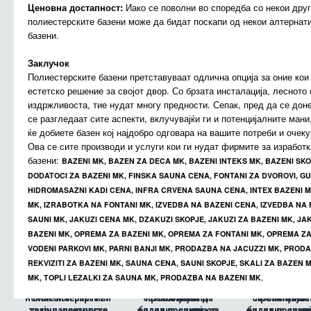
Ценовна достапност:
Иако се поволни во споредба со некои друг
целосни единици,
Транспорт и
фабрика и се
фабрика и с
полиестерските базени може да бидат поскапи од некои алтернат
инсталација:
што значи дека
Поради
доставуваат како
доставуваат 
базени.
имаат ограничени
големината и
целосни единици,
Транспорт и
целосни един
Транспорт 
тежината на
димензии и
инсталација:
што значи дека
Поради
инсталација:
што значи д
П
базенот,
облици.
имаат ограничени
големината и
имаат ограни
големината
Заклучок
транспортот и
тежината на
димензии и
тежината н
димензии 
Полиестерските базени претставуваат одлична опција за оние кои 
инсталацијата
базенот,
облици.
базенот,
облици.
естетско решение за својот двор. Со брзата инсталација, леснот
бараат
транспортот и
транспортот
издржливоста, тие нудат многу предности. Сепак, пред да се дон
Повредливост:
специјализирана
Иако
инсталацијата
инсталација
се разгледаат сите аспекти, вклучувајќи ги и потенцијалните мани
се издржливи,
опрема и
бараат
бараат
ќе добиете базен кој најдобро одговара на вашите потреби и очек
професионалци,
полиестерските
Повредливост:
специјализирана
Иако
Повредливост:
специјализир
Ова се сите производи и услуги кои ги нудат фирмите за изработ
базени можат да
што може да го
се издржливи,
опрема и
се издржлив
опрема и
базени:
бидат подложни на
зголеми трошокот.
професионалци,
полиестерските
професионал
полиестерск
BAZENI MK, BAZEN ZA DECA MK, BAZENI INTEKS MK, BAZENI SKO
физички
базени можат да
што може да го
базени можат
што може да
DODATOCI ZA BAZENI MK, FINSKA SAUNA CENA, FONTANI ZA DVOROVI, GU
оштетувања,
Ценовна
бидат подложни на
зголеми трошокот.
бидат подложн
зголеми трошо
HIDROMASAZNI KADI CENA, INFRA CRVENA SAUNA CENA, INTEX BAZENI M
достапност:
особено при
Иако
физички
физички
MK, IZRABOTKA NA FONTANI MK, IZVEDBA NA BAZENI CENA, IZVEDBA NA 
инсталацијата или
се поволни во
оштетувања,
Ценовна
оштетувања
Ценовна
SAUNI MK, JAKUZI CENA MK, DZAKUZI SKOPJE, JAKUZI ZA BAZENI MK, JA
споредба со некои
при удар од тешки
достапност:
особено при
Иако
достапност:
особено пр
И
BAZENI MK, OPREMA ZA BAZENI MK, OPREMA ZA FONTANI MK, OPREMA ZA
други типови
предмети.
инсталацијата или
се поволни во
инсталацијата
се поволни 
Полиестерските
базени,
споредба со некои
при удар од тешки
споредба со н
при удар од т
VODENI PARKOVI MK, PARNI BANJI MK, PRODAZBA NA JACUZZI MK, PRODA
полиестерските
базени
други типови
предмети.
други типо
предмети.
REKVIZITI ZA BAZENI MK, SAUNA CENA, SAUNI SKOPJE, SKALI ZA BAZEN 
базени може да
претставуваат
Заклучок
Полиестерските
базени,
Полиестерск
базени,
MK, TOPLI LEZALKI ZA SAUNA MK, PRODAZBA NA BAZENI MK
,
одлична опција за
бидат поскапи од
полиестерските
базени
полиестерск
базени
некои алтернативи
оние кои бараат
базени може да
претставуваат
Заклучок
базени може
претставува
Заклучок
трајно и естетско
како надземните
одлична опција за
бидат поскапи од
одлична опциј
бидат поскап