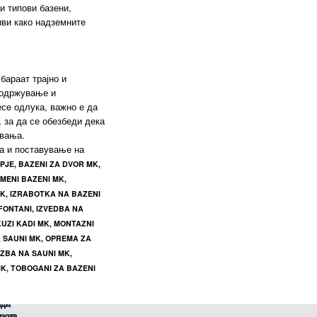
и типови базени,
е
иви како надземните
како
ици,
и
ека
оради
чени
 и
а
и
бараат трајно и
о одржување и
 и
есе одлука, важно е да
та
, за да се обезбеди дека
увања.
ана
Иако
ка и поставување на
и,
ци,
ите
PJE, BAZENI ZA DVOR MK,
 да
 го
MENI BAZENI MK,
и на
кот.
K, IZRABOTKA NA BAZENI
FONTANI, IZVEDBA NA
,
KUZI KADI MK, MONTAZNI
и
ако
 SAUNI MK, OPREMA ZA
 или
во
екои
ешки
ZBA NA SAUNI MK,
ви
MK, TOBOGANI ZA BAZENI
ите
ите
 да
ат
а за
и од