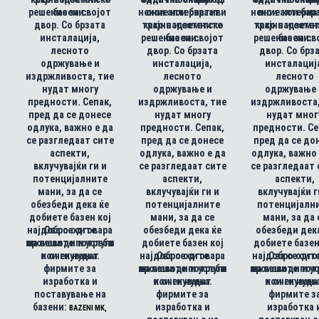
решение за својот
базени.
некои алтернативи
оние кои бараат
некои алтерна
оние кои бар
двор. Со брзата
трајно и естетско
како надземните
трајно и есте
како надземн
инсталација,
решение за својот
базени.
решение за св
базени.
лесното
двор. Со брзата
двор. Со брз
одржување и
инсталација,
инсталациј
издржливоста, тие
лесното
лесното
нудат многу
одржување и
одржување 
предности. Сепак,
издржливоста, тие
издржливоста,
пред да се донесе
нудат многу
нудат мног
одлука, важно е да
предности. Сепак,
предности. Се
се разгледаат сите
пред да се донесе
пред да се до
аспекти,
одлука, важно е да
одлука, важно 
вклучувајќи ги и
се разгледаат сите
се разгледаат 
потенцијалните
аспекти,
аспекти,
мани, за да се
вклучувајќи ги и
вклучувајќи г
обезбеди дека ќе
потенцијалните
потенцијалн
добиете базен кој
мани, за да се
мани, за да 
најдобро одговара
Ова се сите
обезбеди дека ќе
обезбеди дек
производи и услуги
на вашите потреби
добиете базен кој
добиете базен
и очекувања.
кои ги нудат
најдобро одговара
Ова се сите
најдобро одго
Ова се сит
фирмите за
производи и услуги
на вашите потреби
производи и у
на вашите пот
изработка и
и очекувања.
кои ги нудат
и очекувањ
кои ги нуда
поставување на
фирмите за
фирмите з
базени:
изработка и
изработка 
BAZENI MK,