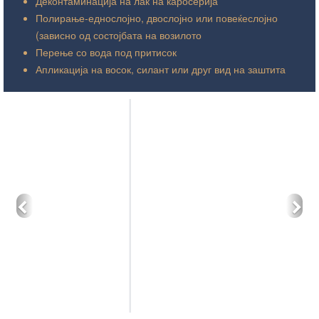
Деконтаминација на лак на каросерија
Полирање-еднослојно, двослојно или повеќеслојно
(зависно од состојбата на возилото
Перење со вода под притисок
Апликација на восок, силант или друг вид на заштита
Претходно
Сл