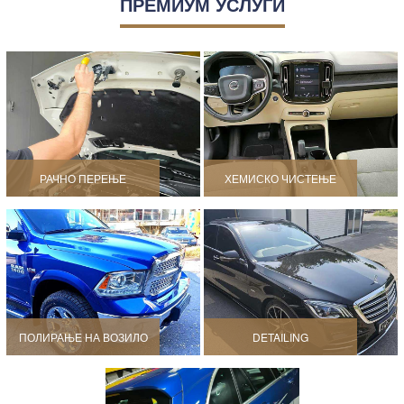
DETAILI
ПРЕМИУМ УСЛУГИ
ЗА АВТОКО
ОДРЖУВАЊ
РАЧНО ПЕРЕЊЕ
ХЕМИСКО ЧИСТЕЊЕ
МОТОРНИ 
ПОЛИРАЊЕ НА ВОЗИЛО
DETAILING