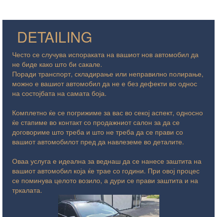
DETAILING
Често се случува испораката на вашиот нов автомобил да
не биде како што би сакале.
Поради транспорт, складирање или неправилно полирање,
можно е вашиот автомобил да не е без дефекти во однос
на состојбата на самата боја.
Комплетно ќе се погрижиме за вас во секој аспект, односно
ќе стапиме во контакт со продажниот салон за да се
договориме што треба и што не треба да се прави со
вашиот автомобилот пред да навлеземе во деталите.
Оваа услуга е идеална за веднаш да се нанесе заштита на
вашиот автомобил која ќе трае со години. При овој процес
се поминува целото возило, а дури се прави заштита и на
тркалата.