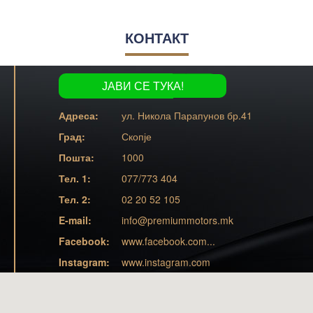
КОНТАКТ
tel:077/773 404
ЈАВИ СЕ ТУКА!
41
ул. Никола Парапунов бр.41
Скопје
1000
077/773 404
02 20 52 105
info@premiummotors.mk
www.facebook.com...
www.instagram.com