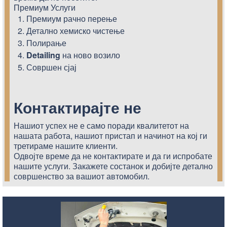
Премиум Услуги
Премиум рачно перење
Детално хемиско чистење
ПЕРЕЊЕ,
Полирање
Detailing
на ново возило
Совршен сјај
Контактирајте
не
ЧИСТЕЊ
Нашиот успех не е само поради квалитетот на
нашата работа, нашиот пристап и начинот на кој ги
третираме нашите клиенти.
Одвојте време да не контактирате и да ги испробате
нашите услуги. Закажете состанок и добијте детално
ЕНТЕРИ
совршенство за вашиот автомобил.