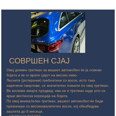
СОВРШЕН СЈАЈ
Овој дневен третман за вашиот автомобил ќе ја освежи
бојата и ќе го врати сјајот на високо ниво.
Лесните (ротирачки) гребнатини со восок, исто така
наречени свирлови, се значително помали по овој третман.
Ве молиме имајте предвид: ова не е третман каде што се
врши вистинска корекција на бојата.
По овој внимателен третман, вашиот автомобил ќе биде
премачкан со висококвалитетен восок, кој обезбедува
заштита до 6 месеци.