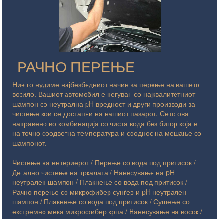
ПОЛИРАЊЕ
МОТОРНИО
РАЧНО ПЕРЕЊЕ
Ние го нудиме најбезбедниот начин за перење на вашето
возило. Вашиот автомобил е негуван со најквалитетниот
шампон со неутрална pH вредност и други производи за
чистење кои се достапни на нашиот пазарот. Сето ова
направено во комбинација со чиста вода без бигор која е
на точно соодветна температура и сооднос на мешање со
шампонот.
Чистење на ентериерот / Перење со вода под притисок /
Детално чистење на тркалата / Нанесување на pH
неутрален шампон / Плакнење со вода под притисок /
Рачно перење со микрофибер сунѓер и pH неутрален
шампон / Плакнење со вода под притисок / Сушење со
екстремно мека микрофибер крпа / Нанесување на восок /