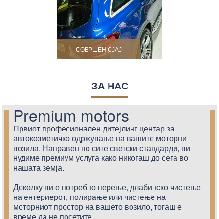
СОВРШЕН СЈАЈ
ЗА НАС
Premium motors
Првиот професионален дитејлинг центар за
автокозметичко одржување на вашите моторни
возила. Направен по сите светски стандарди, ви
нудиме премиум услуга како никогаш до сега во
нашата земја.
Доколку ви е потребно перење, длабинско чистење
на ентериерот, полирање или чистење на
моторниот простор на вашето возило, тогаш е
време да не посетите.