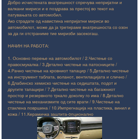
ПРОФЕС
Добро исчистената внатрешност спречува непријатни и
валкани мириси и е поздрава за престој во текот на
патувањата со автомобил.
Ако страдате од навистина непријатни мириси во
СОВРШЕНА 
автомобилот, може да ја третираме внатрешноста со озон
за да ги отстраниме тие миризби засекогаш.
НАЧИН НА РАБОТА:
ВАШЕТО ВО
1. Основно перење на автомобилот / 2.Чистење со
правосмукалка / 3.Детално чистење на патосниците /
4.Рачно чистење на кровниот тапацир / 5.Детално чистење
на инструмент таблата, воланот, вентилацијата и слично /
6.Длабинско хемиско чистење на седиштата, подот и
другите тапацири / 7.Детално чистење на багажниот
простор и резервното тркало доколку го има / 8.Детално
чистење на механизмите од сите врати / 9.Чистење на
стаклена површина / 10.Импрегнација на пластика, винил и
кожа / 11.Керамичка заштита-oпционално