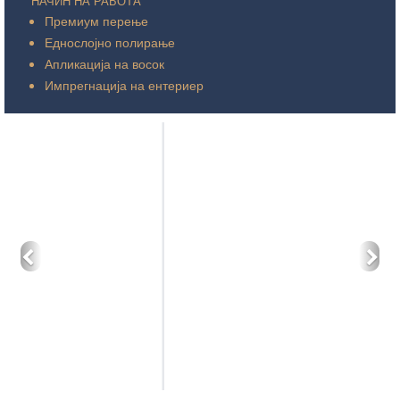
НАЧИН НА РАБОТА
Премиум перење
Еднослојно полирање
Апликација на восок
Импрегнација на ентериер
Претходно
Сл