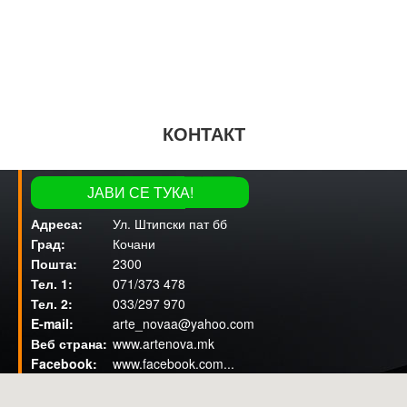
КОНТАКТ
tel: 071/373 478
ЈАВИ СЕ ТУКА!
31
Ул. Штипски пат бб
Кочани
2300
071/373 478
033/297 970
arte_novaa@yahoo.com
www.artenova.mk
www.facebook.com...