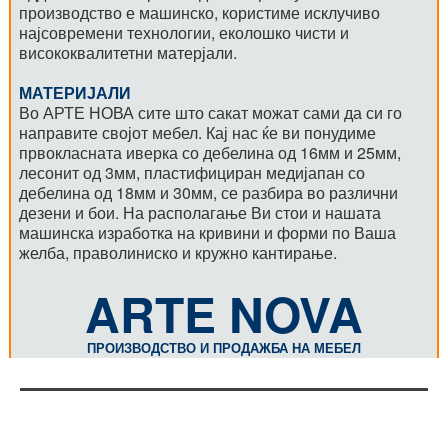
производство е машинско, користиме исклучиво
најсовремени технологии, еколошко чисти и
висококвалитетни матерјали.
МАТЕРИЈАЛИ
Во АРТЕ НОВА сите што сакат можат сами да си го
направите својот мебел. Кај нас ќе ви понудиме
првокласната иверка со дебелина од 16мм и 25мм,
лесонит од 3мм, пластифициран медијапан со
дебелина од 18мм и 30мм, се разбира во различни
дезени и бои. На располагање Ви стои и нашата
машинска изработка на кривини и форми по Ваша
желба, праволиниско и кружно кантирање.
ARTE NOVA
ПРОИЗВОДСТВО И ПРОДАЖБА НА МЕБЕЛ