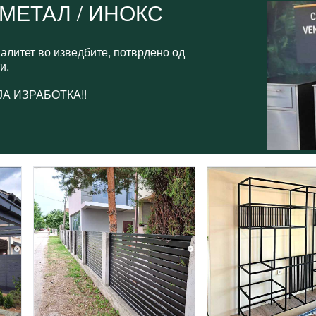
МЕТАЛ / ИНОКС
валитет во изведбите, потврдено од
ти.
А ИЗРАБОТКА!!