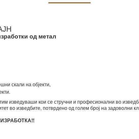
АЈН
изработки од метал
шни скали на објекти,
екти.
тим изведуваши кои се стручни и професионални во изведб
тет во изведбите, потврдено од голем број на задоволни кл
 ИЗРАБОТКА!!