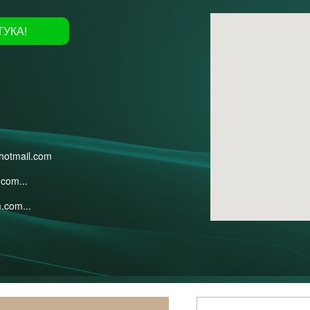
ТУКА!
25
hotmail.com
com...
.com...