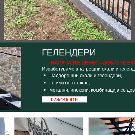
ГЕЛЕНДЕРИ
НАРАЧАЈТЕ ДЕНЕС - ДОБИЈТЕ ЕКС
Изработуваме внатрешни скали и геленд
Надворешни скали и гелендери,
со или без стакло,
метални, иноксни, комбинација со дрво
078/446 916