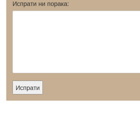
Испрати ни порака:
Испрати