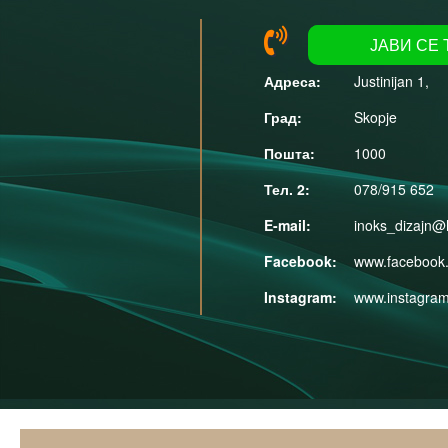
tel:078/446 916
ЈАВИ СЕ 
Justinijan 1,
Skopje
1000
078/915 652
inoks_dizajn@
www.facebook.
www.instagram