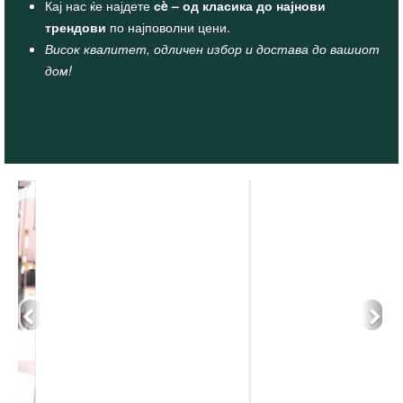
Кај нас ќе најдете
сè – од класика до најнови
трендови
по најповолни цени.
Висок квалитет, одличен избор и достава до вашиот
дом!
Претходно
Сл