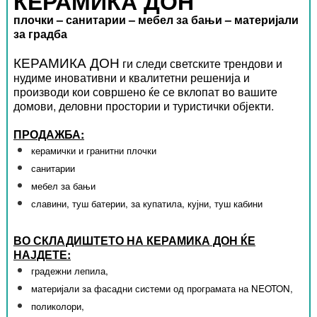
КЕРАМИКА ДОН
плочки – санитарии – мебел за бањи – материјали
за градба
КЕРАМИКА ДОН
ги следи светските трендови и
нудиме иновативни и квалитетни решенија и
производи кои совршено ќе се вклопат во вашите
домови, деловни простории и туристички објекти.
ПРОДАЖБА:
керамички и гранитни плочки
санитарии
мебел за бањи
славини, туш батерии, за купатила, кујни, туш кабини
ВО СКЛАДИШТЕТО НА КЕРАМИКА ДОН ЌЕ
НАЈДЕТЕ:
градежни лепила,
материјали за фасадни системи од програмата на NEOTON,
поликолори,