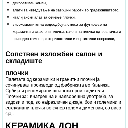
декоративен камен,
алати за изведување на завршни работи во градежништвото,
италијански алат за сечење плочки.
висококвалитетна водоодбојна смеса за фугирање на
керамички и стаклени плочки, како и на плочки од вештачки и
природен камен врз хоризонтални и вертикални површини,
Сопствен изложбен салон и
складиште
ПЛОЧКИ
Палетата од керамички и гранитни плочки ја
сочинуваат производи од фабриката во Кањижа,
Србија и реномирани шпански производители.
Плочки за: внатрешна и надворешна употреба, за
ѕидови и под, во најразличен дизајн, бои и големини и
есклузивни плочки во супер големи димензии, со висо
сјај.
КЕРАМИКА ДОН