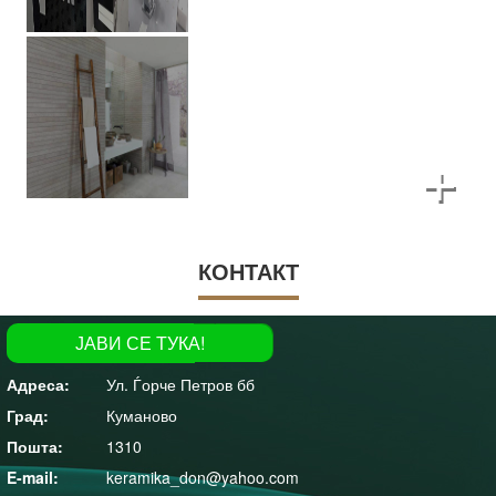
+
КОНТАКТ
tel: 078/458 581
ЈАВИ СЕ ТУКА!
195
Ул. Ѓорче Петров бб
Куманово
1310
keramika_don@yahoo.com