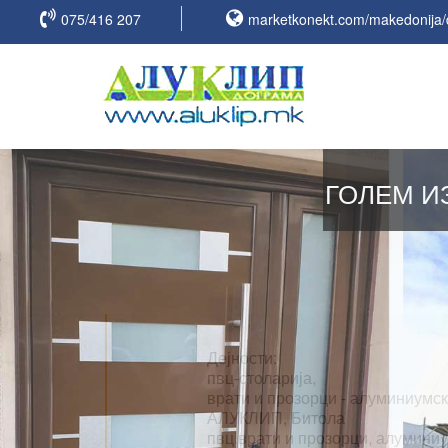
075/416 207
marketkonekt.com/makedonija/
ГОЛЕМ И
Дејности:
пвц-столарија,
врати и прозорци - алуминиумск
АЛУКЛИП, Битола
пвц врати и прозорци, алуминиу