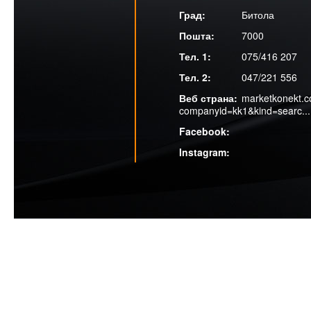
Битола
7000
075/416 207
047/221 556
marketkonekt.c
companyid=kk1&kind=searc...