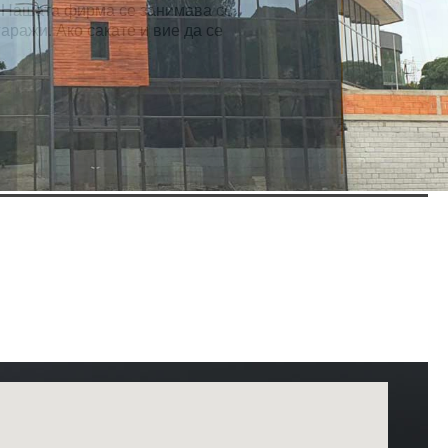
. Нашата фирма се занимава со
аражи. Ако сакате и вие да се