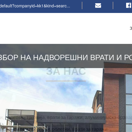
default?companyid=kk1&kind=searc...
ЗБОР НА НАДВОРЕШНИ ВРАТИ И Р
ЗА НАС
и, ролетни - трговија, врати за гаражи, алуминиумска брава
мски врати и прозорци, ролетни, врати за гаражи