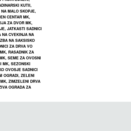
ADINARSKI KUTII,
I MK,
ZIMZELENI SADNICI MK,
ZIMZELENI SADNICI MK,
ZIMZELENI SA
 NA MALO SKOPJE,
 DRVA,
ZIMZELENI UKRASNI DRVA,
ZIMZELENI UKRASNI DRVA,
ZIMZELENI UKR
DEN CENTAR MK,
VOROVI
ZIVA OGRADA ZA DVOROVI
ZIVA OGRADA ZA DVOROVI
ZIVA OGRADA Z
IJA ZA DVOR MK,
E, JATKASTI SADNICI
REVA,
MK, VESTACKA TREVA,
MK, VESTACKA TREVA,
MK, VESTACK
A NA CVEKINJA NA
KE,
VESTACKO CVEKE,
VESTACKO CVEKE,
VESTACKO 
AZBA NA SAKSISKO
LEVIDIJA GARDEN CENTAR
NICI ZA DRVA VO
 MK, RASADNIK ZA
РАСАДНИК ЗА ОВОШНИ
 MK, SEME ZA OVOSNI
САДНИЦИ, ДРВА,
I MK, SEZONSKI
ГРМУШКИ, ЦВЕЌЕ,
KO OVOSJE SADNICI
ТРОПСКИ РАСТЕНИЈА
I OGRADI, ZELENI
 MK, ZIMZELENI DRVA
 ZIVA OGRADA ZA