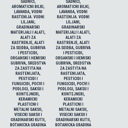
SADNICI,
SADNICI,
AROMATICNI BILKI,
AROMATICNI BILKI,
LAVANDA, VODNI
LAVANDA, VODNI
RASTENIJA. VODNI
RASTENIJA. VODNI
LILJANI,
LILJANI,
GRADINARSKI
GRADINARSKI
MATERIJALI I ALATI,
MATERIJALI I ALATI,
ALATI ZA
ALATI ZA
KASTRENJE, ALATI
KASTRENJE, ALATI
ZA SEIDBA, GUBRIVA
ZA SEIDBA, GUBRIVA
I PESTICIDI,
I PESTICIDI,
ORGANSKI I HEMISKI
ORGANSKI I HEMISKI
GUBRIVA, SREDSTVA
GUBRIVA, SREDSTVA
ZA ZASTITA NA
ZA ZASTITA NA
RASTENIJATA,
RASTENIJATA,
PESTICIDI I
PESTICIDI I
FUNGICIDI, POCVI I
FUNGICIDI, POCVI I
PODLOGI, SAKSII I
PODLOGI, SAKSII I
KONTEJNERI,
KONTEJNERI,
KERAMICKI
KERAMICKI
PLASTICNI I
PLASTICNI I
METALNI SAKSII,
METALNI SAKSII,
VISECKI SAKSII I
VISECKI SAKSII I
GRADINARSKI KUTII,
GRADINARSKI KUTII,
BOTANICKA GRADINA
BOTANICKA GRADINA