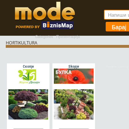
ЈАВИ СЕ ТУК
Барај
Categories
Презентација
HORTIKULTURA
Скопје
Skopje
Garden центри
расадници во Маке
– садници, цвеќ
дрвја, алати и сов
хортикултура. Разу
ЈАВИ СЕ ТУКА!
ја вашата градин
квалитет и сти
RASTENIJA I SAD
CVEKINJA ZA DV